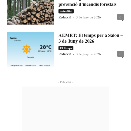
prevenció d’incendis forestals
Actualitat
Redacció
-
3 de juny de 2026
0
AEMET: El temps per a Salou –
3 de Juny de 2026
El Temps
Redacció
-
3 de juny de 2026
0
- Publicitat -