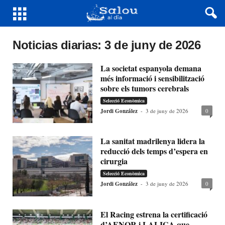
Noticias diarias: 3 de juny de 2026
La societat espanyola demana
més informació i sensibilització
sobre els tumors cerebrals
Selecció Econòmica
Jordi González
-
3 de juny de 2026
0
La sanitat madrilenya lidera la
reducció dels temps d’espera en
cirurgia
Selecció Econòmica
Jordi González
-
3 de juny de 2026
0
El Racing estrena la certificació
d’AENOR i LALIGA que