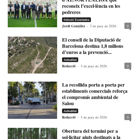
reconeix l’excel·lència en les
pedreres
Selecció Econòmica
Jordi González
-
3 de juny de 2026
0
El consell de la Diputació de
Barcelona destina 1,8 milions
d’euros a la prevenció...
Actualitat
Redacció
-
3 de juny de 2026
0
La recollida porta a porta per
establiments comercials reforça
el compromís ambiental de
Salou
Actualitat
Redacció
-
3 de juny de 2026
0
Obertura del termini per a
sol·licitar ajuts destinats a la