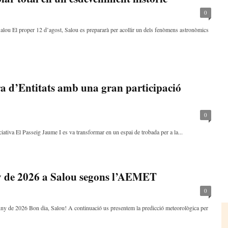
0
lou El proper 12 d’agost, Salou es prepararà per acollir un dels fenòmens astronòmics
ra d’Entitats amb una gran participació
0
ativa El Passeig Jaume I es va transformar en un espai de trobada per a la...
y de 2026 a Salou segons l’AEMET
0
uny de 2026 Bon dia, Salou! A continuació us presentem la predicció meteorològica per