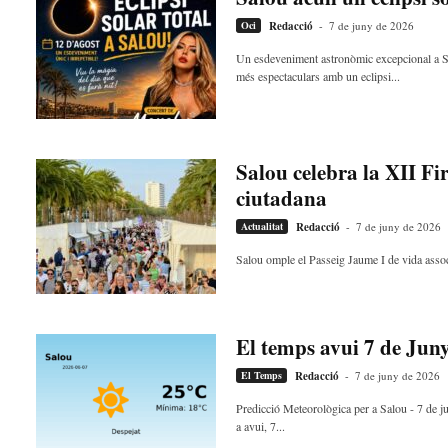
a
Oci
Redacció
-
7 de juny de 2026
v
u
Un esdeveniment astronòmic excepcional a Sa
i
més espectaculars amb un eclipsi...
Salou celebra la XII Fi
ciutadana
Actualitat
Redacció
-
7 de juny de 2026
Salou omple el Passeig Jaume I de vida associ
El temps avui 7 de Jun
El Temps
Redacció
-
7 de juny de 2026
Predicció Meteorològica per a Salou - 7 de j
a avui, 7...