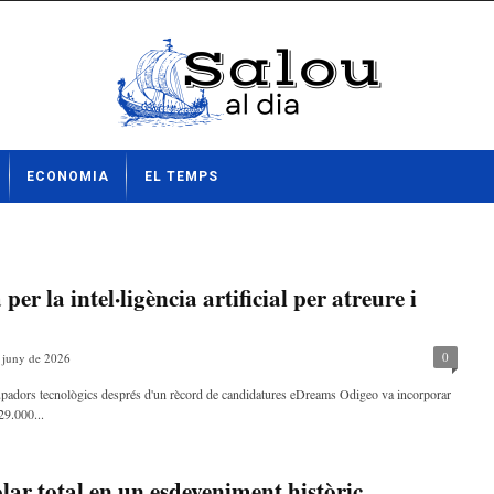
ECONOMIA
EL TEMPS
r la intel·ligència artificial per atreure i
0
 juny de 2026
upadors tecnològics després d'un rècord de candidatures eDreams Odigeo va incorporar
29.000...
olar total en un esdeveniment històric