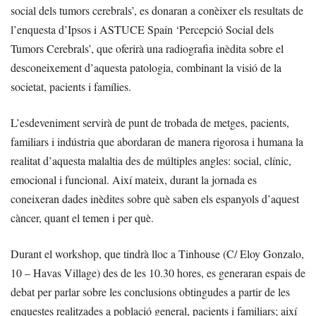
social dels tumors cerebrals’, es donaran a conèixer els resultats de
l’enquesta d’Ipsos i ASTUCE Spain ‘Percepció Social dels
Tumors Cerebrals’, que oferirà una radiografia inèdita sobre el
desconeixement d’aquesta patologia, combinant la visió de la
societat, pacients i famílies.
L’esdeveniment servirà de punt de trobada de metges, pacients,
familiars i indústria que abordaran de manera rigorosa i humana la
realitat d’aquesta malaltia des de múltiples angles: social, clínic,
emocional i funcional. Així mateix, durant la jornada es
coneixeran dades inèdites sobre què saben els espanyols d’aquest
càncer, quant el temen i per què.
Durant el workshop, que tindrà lloc a Tinhouse (C/ Eloy Gonzalo,
10 – Havas Village) des de les 10.30 hores, es generaran espais de
debat per parlar sobre les conclusions obtingudes a partir de les
enquestes realitzades a població general, pacients i familiars; així