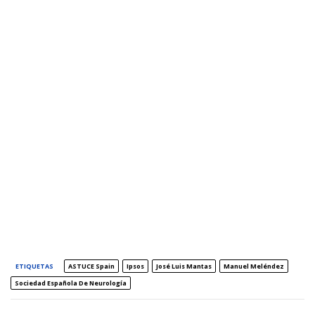
ETIQUETAS
ASTUCE Spain
Ipsos
José Luis Mantas
Manuel Meléndez
Sociedad Española De Neurología