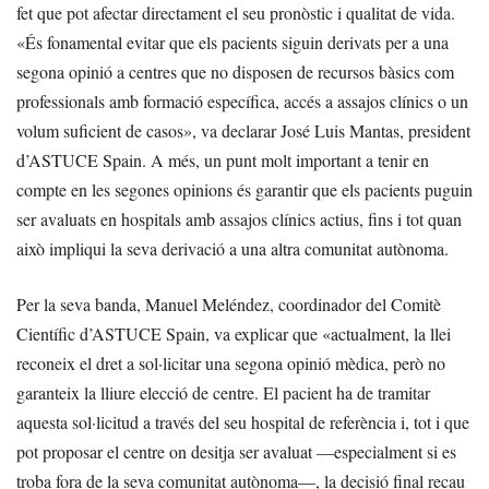
fet que pot afectar directament el seu pronòstic i qualitat de vida.
«És fonamental evitar que els pacients siguin derivats per a una
segona opinió a centres que no disposen de recursos bàsics com
professionals amb formació específica, accés a assajos clínics o un
volum suficient de casos», va declarar José Luis Mantas, president
d’ASTUCE Spain. A més, un punt molt important a tenir en
compte en les segones opinions és garantir que els pacients puguin
ser avaluats en hospitals amb assajos clínics actius, fins i tot quan
això impliqui la seva derivació a una altra comunitat autònoma.
Per la seva banda, Manuel Meléndez, coordinador del Comitè
Científic d’ASTUCE Spain, va explicar que «actualment, la llei
reconeix el dret a sol·licitar una segona opinió mèdica, però no
garanteix la lliure elecció de centre. El pacient ha de tramitar
aquesta sol·licitud a través del seu hospital de referència i, tot i que
pot proposar el centre on desitja ser avaluat —especialment si es
troba fora de la seva comunitat autònoma—, la decisió final recau