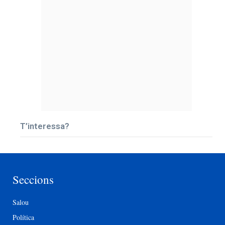
T’interessa?
Seccions
Salou
Política