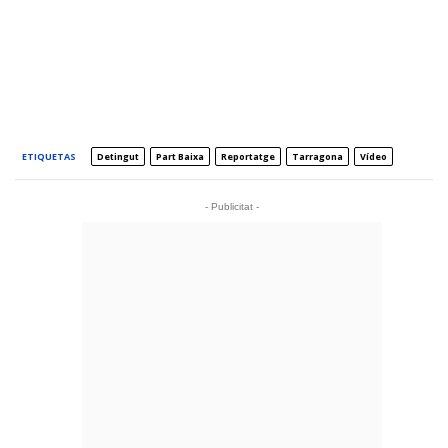
ETIQUETAS
Detingut
Part Baixa
Reportatge
Tarragona
Vídeo
- Publicitat -