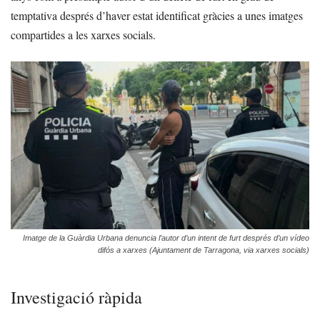
temptativa després d’haver estat identificat gràcies a unes imatges
compartides a les xarxes socials.
Imatge de la Guàrdia Urbana denuncia l’autor d’un intent de furt després d’un vídeo
difós a xarxes (Ajuntament de Tarragona, via xarxes socials)
Investigació ràpida