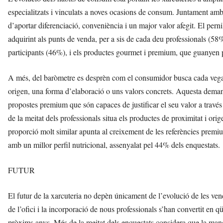
especialitzats i vinculats a noves ocasions de consum. Juntament amb
d’aportar diferenciació, conveniència i un major valor afegit. El perni
adquirint als punts de venda, per a sis de cada deu professionals (58%
participants (46%), i els productes gourmet i premium, que guanyen 
A més, del baròmetre es desprèn com el consumidor busca cada vega
origen, una forma d’elaboració o uns valors concrets. Aquesta demand
propostes premium que són capaces de justificar el seu valor a través d
de la meitat dels professionals situa els productes de proximitat i or
proporció molt similar apunta al creixement de les referències prem
amb un millor perfil nutricional, assenyalat pel 44% dels enquestats.
FUTUR
El futur de la xarcuteria no depèn únicament de l’evolució de les ven
de l’ofici i la incorporació de nous professionals s’han convertit en qü
pròxims anys. Més de la meitat dels enquestats considera que la manc