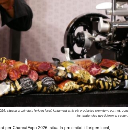
26, situa la proximitat i l'origen local, juntament amb els productes premium i gurmet, com
les tendències que lideren el sector.
at per CharcutExpo 2026, situa la proximitat i l’origen local,