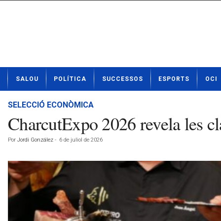
N
SALOU
POLÍTICA
SUCCESSOS
ESPORTS
OCI
o
t
í
SELECCIÓ ECONÒMICA
c
CharcutExpo 2026 revela les cl
i
e
Por
Jordi González
-
6 de juliol de 2026
s
d
e
S
a
l
o
u