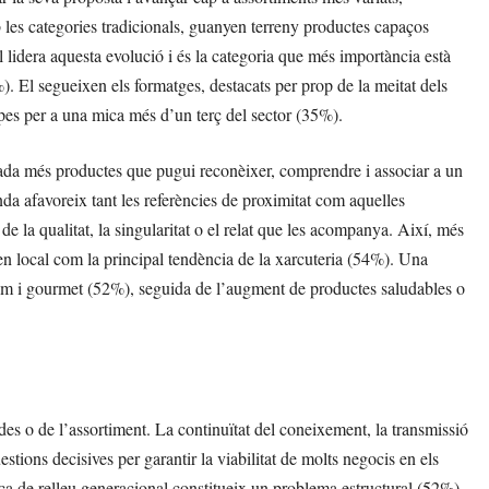
 les categories tradicionals, guanyen terreny productes capaços
l lidera aquesta evolució i és la categoria que més importància està
). El segueixen els formatges, destacats per prop de la meitat dels
pes per a una mica més d’un terç del sector (35%).
da més productes que pugui reconèixer, comprendre i associar a un
a afavoreix tant les referències de proximitat com aquelles
e la qualitat, la singularitat o el relat que les acompanya. Així, més
igen local com la principal tendència de la xarcuteria (54%). Una
ium i gourmet (52%), seguida de l’augment de productes saludables o
des o de l’assortiment. La continuïtat del coneixement, la transmissió
estions decisives per garantir la viabilitat de molts negocis en els
a de relleu generacional constitueix un problema estructural (52%),