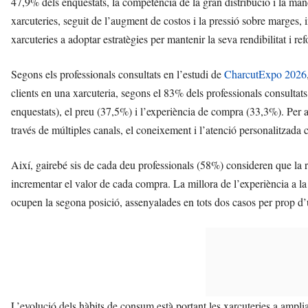
47,9% dels enquestats, la competència de la gran distribució i la man
xarcuteries, seguit de l’augment de costos i la pressió sobre marges, 
xarcuteries a adoptar estratègies per mantenir la seva rendibilitat i re
Segons els professionals consultats en l’estudi de
CharcutExpo 2026
clients en una xarcuteria, segons el 83% dels professionals consultat
enquestats), el preu (37,5%) i l’experiència de compra (33,3%). Per 
través de múltiples canals, el coneixement i l’atenció personalitzada 
Així, gairebé sis de cada deu professionals (58%) consideren que la r
incrementar el valor de cada compra. La millora de l’experiència a la
ocupen la segona posició, assenyalades en tots dos casos per prop d’
L’evolució dels hàbits de consum està portant les xarcuteries a amplia