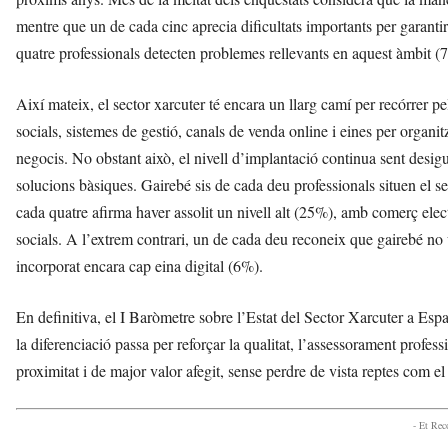
mentre que un de cada cinc aprecia dificultats importants per garantir
quatre professionals detecten problemes rellevants en aquest àmbit (
Així mateix, el sector xarcuter té encara un llarg camí per recórrer pe
socials, sistemes de gestió, canals de venda online i eines per organ
negocis. No obstant això, el nivell d’implantació continua sent desigu
solucions bàsiques. Gairebé sis de cada deu professionals situen el s
cada quatre afirma haver assolit un nivell alt (25%), amb comerç elect
socials. A l’extrem contrari, un de cada deu reconeix que gairebé no 
incorporat encara cap eina digital (6%).
En definitiva, el I Baròmetre sobre l’Estat del Sector Xarcuter a Es
la diferenciació passa per reforçar la qualitat, l’assessorament profess
proximitat i de major valor afegit, sense perdre de vista reptes com el 
- Et Re