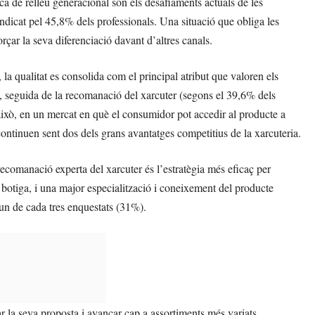
ca de relleu generacional són els desafiaments actuals de les
indicat pel 45,8% dels professionals. Una situació que obliga les
forçar la seva diferenciació davant d’altres canals.
, la qualitat es consolida com el principal atribut que valoren els
s, seguida de la recomanació del xarcuter (segons el 39,6% dels
això, en un mercat en què el consumidor pot accedir al producte a
continuen sent dos dels grans avantatges competitius de la xarcuteria.
ecomanació experta del xarcuter és l’estratègia més eficaç per
 botiga, i una major especialització i coneixement del producte
un de cada tres enquestats (31%).
r la seva proposta i avançar cap a assortiments més variats,