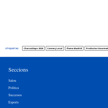
ETIQUETAS
CharcutExpo 2026
Comerç Local
Ifema Madrid
Productes Gourme
Seccions
Salou
Política
Successos
Esports