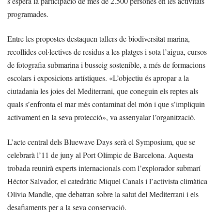
s’espera la participació de més de 2.500 persones en les activitats
programades.
Entre les propostes destaquen tallers de biodiversitat marina,
recollides col·lectives de residus a les platges i sota l’aigua, cursos
de fotografia submarina i busseig sostenible, a més de formacions
escolars i exposicions artístiques. «L’objectiu és apropar a la
ciutadania les joies del Mediterrani, que coneguin els reptes als
quals s’enfronta el mar més contaminat del món i que s’impliquin
activament en la seva protecció», va assenyalar l’organització.
L’acte central dels Bluewave Days serà el Symposium, que se
celebrarà l’11 de juny al Port Olímpic de Barcelona. Aquesta
trobada reunirà experts internacionals com l’explorador submarí
Héctor Salvador, el catedràtic Miquel Canals i l’activista climàtica
Olivia Mandle, que debatran sobre la salut del Mediterrani i els
desafiaments per a la seva conservació.