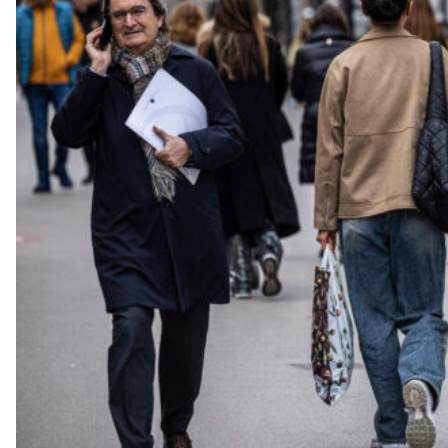
a
v
u
i