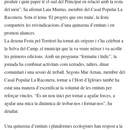
produir i quin paper té el sud del Principat en relació amb la resta
del món”, ha afirmat Laia Muntas, membre del Casal Popular La
Raconera. Sota el lema ‘El progrés que ens mata’, la festa
comparteix les reivindicacions d’una quinzena d’entitats i en
promou aliances.
La desena Festa pel Territori ha tornat als orígens i s’ha celebrat a
la Selva del Camp, el municipi que la va veure néixer i va acollir
les primeres edicions. Amb un programa “formatiu i lúdic”, la
jornada ha combinat activitats com xerrades, tallers, dinar
comunitari i una sessió de treball. Segons Mar Arnau, membre del
Casal Popular La Raconera, tornar a l’Hort d’Iglésies també ha
estat una manera d’escenificar la voluntat de les entitats per
reforçar vincles. “És un nou inici per tornar a agafar forces, a
agafar una mica la dinàmica de trobar-nos i formar-nos”, ha
detallat.
Una quinzena d’entitats i plataformes ecologistes han respost a la