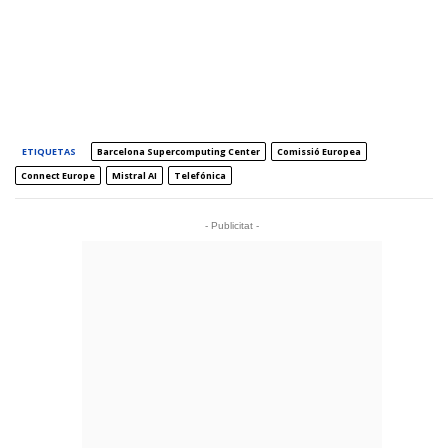
ETIQUETAS
Barcelona Supercomputing Center
Comissió Europea
Connect Europe
Mistral AI
Telefónica
- Publicitat -