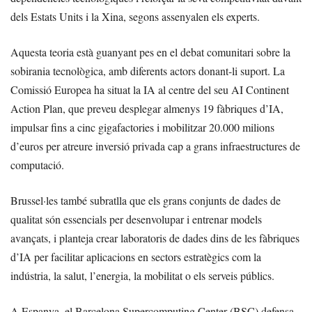
dels Estats Units i la Xina, segons assenyalen els experts.
Aquesta teoria està guanyant pes en el debat comunitari sobre la
sobirania tecnològica, amb diferents actors donant-li suport. La
Comissió Europea ha situat la IA al centre del seu AI Continent
Action Plan, que preveu desplegar almenys 19 fàbriques d’IA,
impulsar fins a cinc gigafactories i mobilitzar 20.000 milions
d’euros per atreure inversió privada cap a grans infraestructures de
computació.
Brussel·les també subratlla que els grans conjunts de dades de
qualitat són essencials per desenvolupar i entrenar models
avançats, i planteja crear laboratoris de dades dins de les fàbriques
d’IA per facilitar aplicacions en sectors estratègics com la
indústria, la salut, l’energia, la mobilitat o els serveis públics.
A Espanya, el Barcelona Supercomputing Center (BSC) defensa