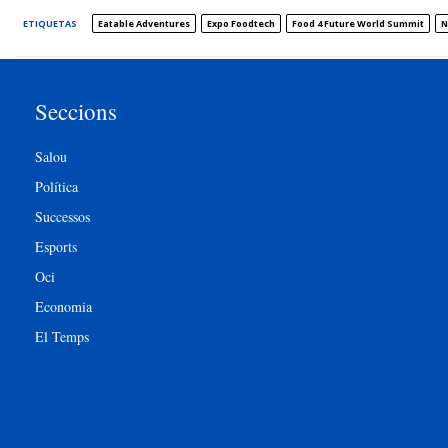
ETIQUETAS
Eatable Adventures
Expo Foodtech
Food 4 Future World Summit
N
Seccions
Salou
Política
Successos
Esports
Oci
Economia
El Temps