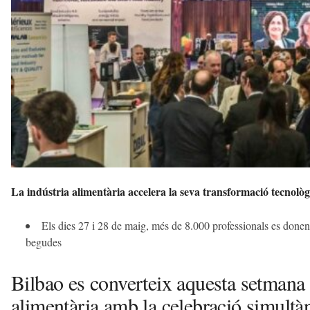
a
v
u
i
La indústria alimentària accelera la seva transformació tecnolò
Els dies 27 i 28 de maig, més de 8.000 professionals es donen ci
begudes
Bilbao es converteix aquesta setmana 
alimentària amb la celebració simult