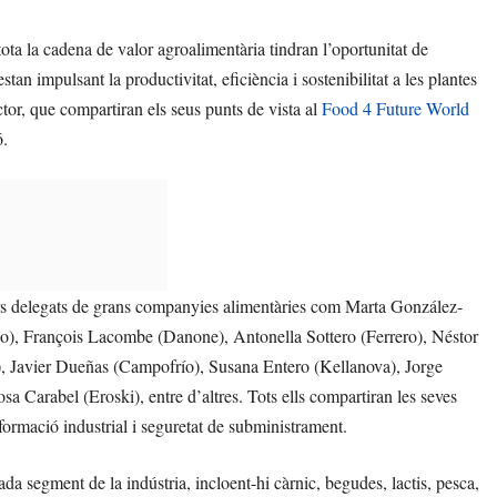
ota la cadena de valor agroalimentària tindran l’oportunitat de
tan impulsant la productivitat, eficiència i sostenibilitat a les plantes
or, que compartiran els seus punts de vista al
Food 4 Future World
ó.
rs delegats de grans companyies alimentàries com Marta González-
o), François Lacombe (Danone), Antonella Sottero (Ferrero), Néstor
), Javier Dueñas (Campofrío), Susana Entero (Kellanova), Jorge
Carabel (Eroski), entre d’altres. Tots ells compartiran les seves
nsformació industrial i seguretat de subministrament.
 segment de la indústria, incloent-hi càrnic, begudes, lactis, pesca,