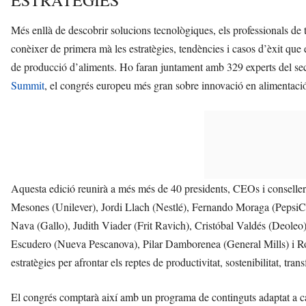
ESTRATÈGIES
Més enllà de descobrir solucions tecnològiques, els professionals de t
conèixer de primera mà les estratègies, tendències i casos d’èxit que es
de producció d’aliments. Ho faran juntament amb 329 experts del sect
Summit
, el congrés europeu més gran sobre innovació en alimentaci
Aquesta edició reunirà a més més de 40 presidents, CEOs i conselle
Mesones (Unilever), Jordi Llach (Nestlé), Fernando Moraga (PepsiC
Nava (Gallo), Judith Viader (Frit Ravich), Cristóbal Valdés (Deoleo
Escudero (Nueva Pescanova), Pilar Damborenea (General Mills) i Rosa 
estratègies per afrontar els reptes de productivitat, sostenibilitat, tra
El congrés comptarà així amb un programa de continguts adaptat a cada