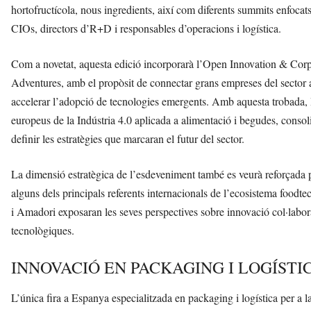
hortofructícola, nous ingredients, així com diferents summits enfoca
CIOs, directors d’R+D i responsables d’operacions i logística.
Com a novetat, aquesta edició incorporarà l’Open Innovation & Cor
Adventures, amb el propòsit de connectar grans empreses del sector a
accelerar l’adopció de tecnologies emergents. Amb aquesta trobada, 
europeus de la Indústria 4.0 aplicada a alimentació i begudes, consolid
definir les estratègies que marcaran el futur del sector.
La dimensió estratègica de l’esdeveniment també es veurà reforçada pe
alguns dels principals referents internacionals de l’ecosistema food
i Amadori exposaran les seves perspectives sobre innovació col·labor
tecnològiques.
INNOVACIÓ EN PACKAGING I LOGÍSTI
L’única fira a Espanya especialitzada en packaging i logística per a l