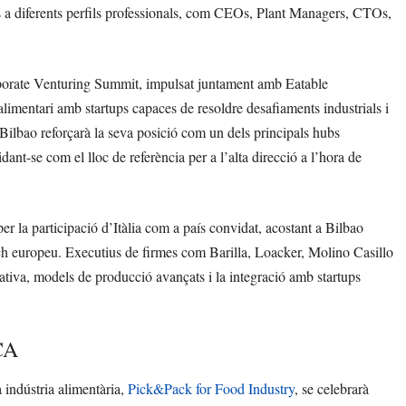
ts a diferents perfils professionals, com CEOs, Plant Managers, CTOs,
porate Venturing Summit, impulsat juntament amb Eatable
limentari amb startups capaces de resoldre desafiaments industrials i
Bilbao reforçarà la seva posició com un dels principals hubs
ant-se com el lloc de referència per a l’alta direcció a l’hora de
r la participació d’Itàlia com a país convidat, acostant a Bilbao
tech europeu. Executius de firmes com Barilla, Loacker, Molino Casillo
ativa, models de producció avançats i la integració amb startups
CA
a indústria alimentària,
Pick&Pack for Food Industry
, se celebrarà