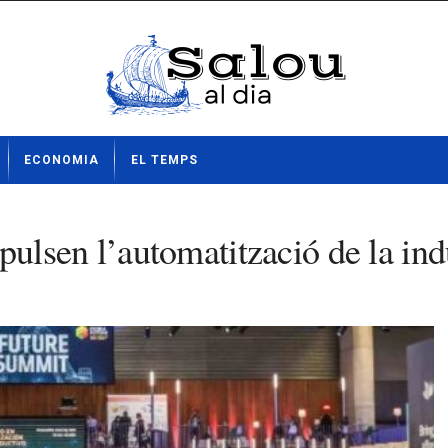
ECONOMIA
EL TEMPS
lsen l’automatització de la indú