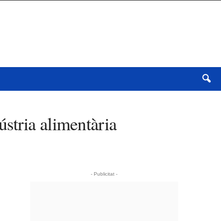
stria alimentària
- Publicitat -