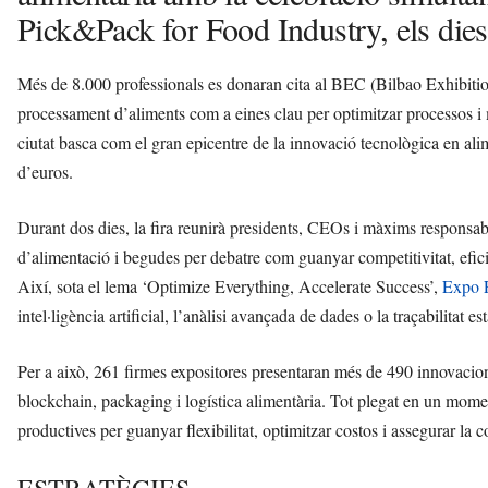
Pick&Pack for Food Industry, els dies
Més de 8.000 professionals es donaran cita al BEC (Bilbao Exhibition
processament d’aliments com a eines clau per optimitzar processos i mi
ciutat basca com el gran epicentre de la innovació tecnològica en a
d’euros.
Durant dos dies, la fira reunirà presidents, CEOs i màxims responsab
d’alimentació i begudes per debatre com guanyar competitivitat, efici
Així, sota el lema ‘Optimize Everything, Accelerate Success’,
Expo 
intel·ligència artificial, l’anàlisi avançada de dades o la traçabilitat 
Per a això, 261 firmes expositores presentaran més de 490 innovacions e
blockchain, packaging i logística alimentària. Tot plegat en un mom
productives per guanyar flexibilitat, optimitzar costos i assegurar la c