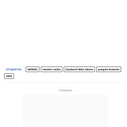
ETIQUETAS
65YMÁS
Fermín Cacho
Fundació Más Sénior
Joaquín Asensio
SEPE
- Publicitat -