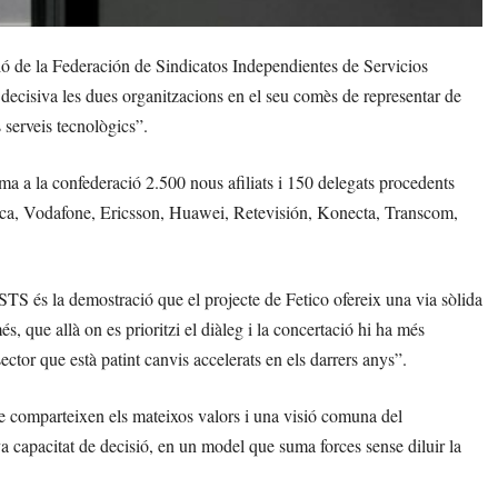
ó de la Federación de Sindicatos Independientes de Servicios
decisiva les dues organitzacions en el seu comès de representar de
 serveis tecnològics”.
a a la confederació 2.500 nous afiliats i 150 delegats procedents
ica, Vodafone, Ericsson, Huawei, Retevisión, Konecta, Transcom,
eSTS és la demostració que el projecte de Fetico ofereix una via sòlida
, que allà on es prioritzi el diàleg i la concertació hi ha més
 sector que està patint canvis accelerats en els darrers anys”.
e comparteixen els mateixos valors i una visió comuna del
a capacitat de decisió, en un model que suma forces sense diluir la