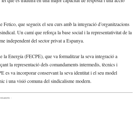
s, fet que es traduirà en una major capacitat de resposta i una acció
 Fetico, que segueix el seu curs amb la integració d’organitzacions
ndical. Un camí que reforça la base social i la representativitat de la
sme independent del sector privat a Espanya.
 la Energía (FECPE), que va formalitzar la seva integració a
rçant la representació dels comandaments intermedis, tècnics i
E es va incorporar conservant la seva identitat i el seu model
ècnic i una visió comuna del sindicalisme modern.
comanem -