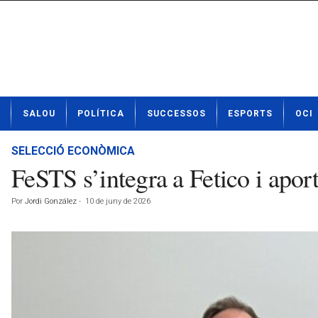
N
SALOU
POLÍTICA
SUCCESSOS
ESPORTS
OCI
o
t
í
SELECCIÓ ECONÒMICA
c
FeSTS s’integra a Fetico i aport
i
e
Por
Jordi González
-
10 de juny de 2026
s
d
e
S
a
l
o
u