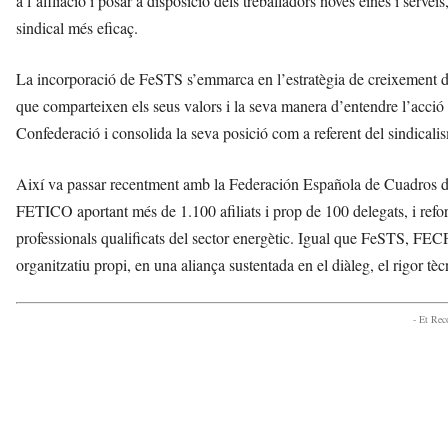
a l’afiliació i posar a disposició dels treballadors noves eines i servei
sindical més eficaç.
La incorporació de FeSTS s’emmarca en l’estratègia de creixement de
que comparteixen els seus valors i la seva manera d’entendre l’acció si
Confederació i consolida la seva posició com a referent del sindicali
Així va passar recentment amb la Federación Española de Cuadros de
FETICO aportant més de 1.100 afiliats i prop de 100 delegats, i refo
professionals qualificats del sector energètic. Igual que FeSTS, FECP
organitzatiu propi, en una aliança sustentada en el diàleg, el rigor t
- Et Re