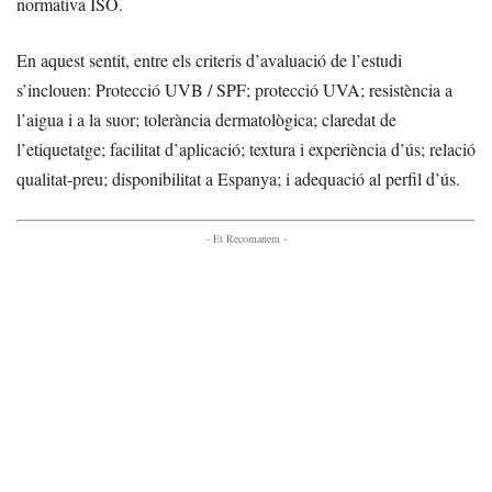
normativa ISO.
En aquest sentit, entre els criteris d’avaluació de l’estudi
s’inclouen: Protecció UVB / SPF; protecció UVA; resistència a
l’aigua i a la suor; tolerància dermatològica; claredat de
l’etiquetatge; facilitat d’aplicació; textura i experiència d’ús; relació
qualitat-preu; disponibilitat a Espanya; i adequació al perfil d’ús.
- Et Recomanem -