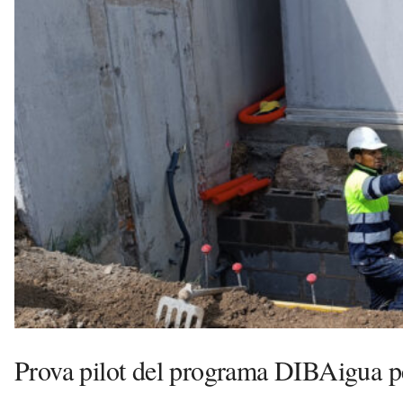
a
v
u
i
Prova pilot del programa DIBAigua per