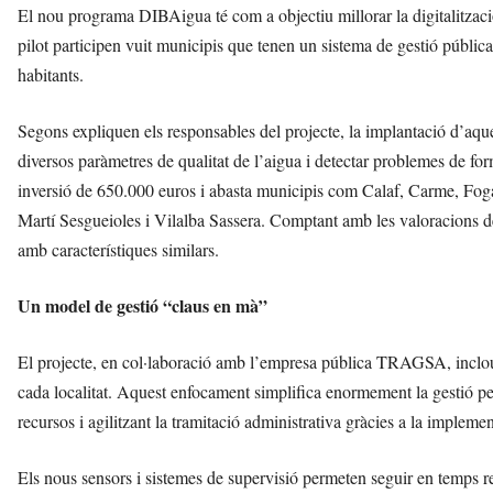
El nou programa DIBAigua té com a objectiu millorar la digitalització
pilot participen vuit municipis que tenen un sistema de gestió públic
habitants.
Segons expliquen els responsables del projecte, la implantació d’aque
diversos paràmetres de qualitat de l’aigua i detectar problemes de for
inversió de 650.000 euros i abasta municipis com Calaf, Carme, Foga
Martí Sesgueioles i Vilalba Sassera. Comptant amb les valoracions de
amb característiques similars.
Un model de gestió “claus en mà”
El projecte, en col·laboració amb l’empresa pública TRAGSA, inclou vi
cada localitat. Aquest enfocament simplifica enormement la gestió per 
recursos i agilitzant la tramitació administrativa gràcies a la implem
Els nous sensors i sistemes de supervisió permeten seguir en temps real