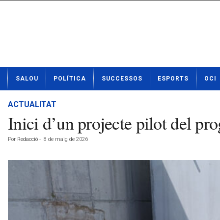
N
SALOU
POLÍTICA
SUCCESSOS
ESPORTS
OCI
o
t
í
ACTUALITAT
c
Inici d’un projecte pilot del 
i
e
Por
Redacció
-
8 de maig de 2026
s
d
e
S
a
l
o
u