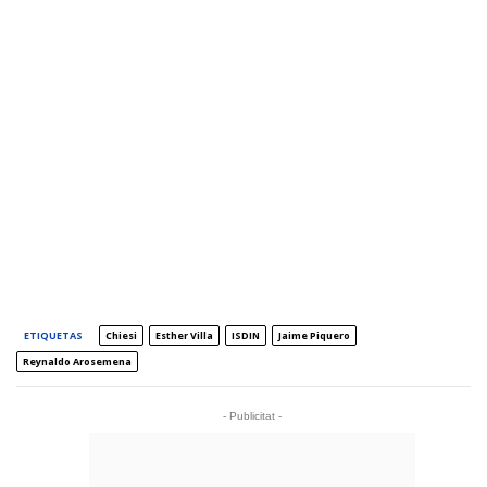
ETIQUETAS
Chiesi
Esther Villa
ISDIN
Jaime Piquero
Reynaldo Arosemena
- Publicitat -