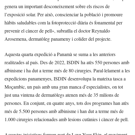
genera un important desconeixement sobre els riscos de
l’exposició solar. Per això, conscienciar la població i promoure
hàbits saludables com la fotoprotecció diària és fonamental per
prevenir el càncer de pell», subratlla el doctor Reynaldo
Arosemena, dermatòleg panameny i colíder del projecte.
Aquesta quarta expedició a Panamà se suma a les anteriors
realitzades al país. Des de 2022, ISDIN ha atès 550 persones amb
albinisme i ha dut a terme més de 80 cirurgies. Paral·lelament a les
expedicions panamenyes, ISDIN desenvolupa la mateixa tasca a
Moçambic, un país amb una gran manca d’especialistes, on tot
just una vintena de dermatòlegs atenen més de 35 milions de
persones. En conjunt, en quatre anys, tots dos programes han atès
més de 5.500 persones amb albinisme i han dut a terme més de
1.000 cirurgies relacionades amb lesions cutànies i càncer de pell.
Aquestes iniciatives formen part de Love Your Skin, el moviment