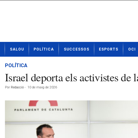
N
SALOU
POLÍTICA
SUCCESSOS
ESPORTS
OCI
o
t
í
POLÍTICA
c
Israel deporta els activistes de
i
e
Por
Redacció
-
10 de maig de 2026
s
d
e
S
a
l
o
u