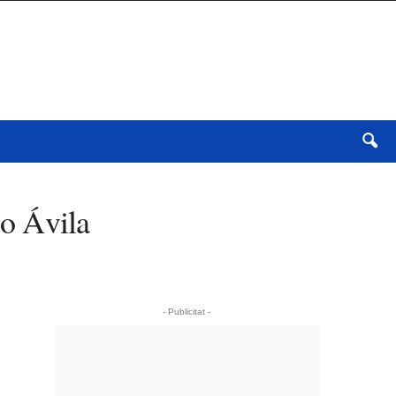
go Ávila
- Publicitat -