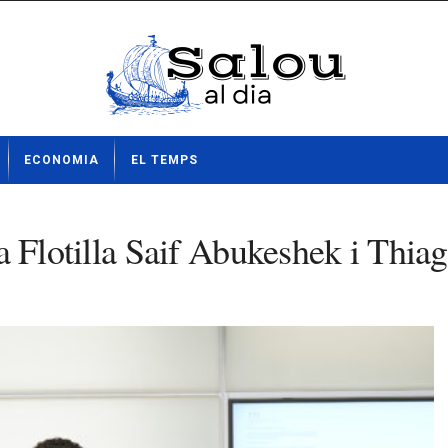
ECONOMIA
EL TEMPS
 la Flotilla Saif Abukeshek i Thia