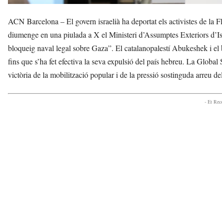
ACN Barcelona – El govern israelià ha deportat els activistes de la 
diumenge en una piulada a X el Ministeri d’Assumptes Exteriors d’Is
bloqueig naval legal sobre Gaza”. El catalanopalestí Abukeshek i el b
fins que s’ha fet efectiva la seva expulsió del país hebreu. La Globa
victòria de la mobilització popular i de la pressió sostinguda arreu d
- Et Re