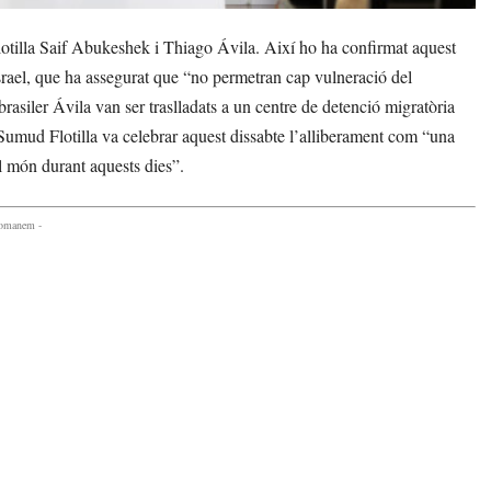
Flotilla Saif Abukeshek i Thiago Ávila. Així ho ha confirmat aquest
rael, que ha assegurat que “no permetran cap vulneració del
rasiler Ávila van ser traslladats a un centre de detenció migratòria
l Sumud Flotilla va celebrar aquest dissabte l’alliberament com “una
el món durant aquests dies”.
comanem -