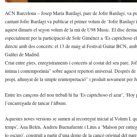
ACN Barcelona – Josep Maria Bardagí, pare de Jofre Bardagí, va publ
cantant Jofre Bardagí va publicar el primer volum de ‘Jofre Bardagí in
aquest dimarts el segon volum de la mà de U98 Music. El disc desta
especialment per la participació de Sole Giménez a ‘Es caprichoso el 
directe amb dos concerts: el 13 de maig al Festival Guitar BCN, amb 
Galilei de Madrid.
Criat entre gires, enregistraments i concerts al costat del seu pare, J
íntima i contemporània” sobre aquest repertori universal. Després de l
propi, allunyat de la simple reinterpretació” i produït novament per
Entre les cançons del nou treball hi ha ‘Es caprichoso el azar’, ‘Hoy
l’encarregada de tancar l’àlbum.
Aquestes noves versions se sumen al recorregut iniciat al Volum I, 
temps’, Ana Belén, Andreu Buenafuente i Litus a ‘Malson per entregu
lo oscuro’, construït a partir d’una demo de la cançó original del par