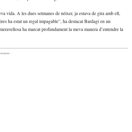
a vida. A les dues setmanes de néixer, ja estava de gira amb ell,
ires ha estat un regal impagable”, ha destacat Bardagí en un
n meravellosa ha marcat profundament la meva manera d’entendre la
comanem -