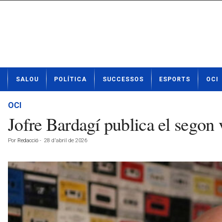
N
SALOU
POLÍTICA
SUCCESSOS
ESPORTS
OCI
o
t
í
OCI
c
Jofre Bardagí publica el segon 
i
e
Por
Redacció
-
28 d'abril de 2026
s
d
e
S
a
l
o
u