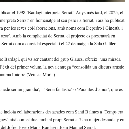
icar el 1998 ‘Bardagí interpreta Serrat’. Anys més tard, el 2025, el
terpreta Serrat’ en homenatge al seu pare i a Serrat, i ara ha publicat
ca per les seves col·laboracions, amb noms com Depedro i Ginestà, i
azar’. Amb la complicitat de Serrat, el projecte es presentarà en
Serrat com a convidat especial, i el 22 de maig a la Sala Galileo
ofre Bardagí, qui va ser cantant del grup Glaucs, ofereix “una mirada
’èxit del primer volum, la nova entrega “consolida un discurs artístic
 Juanma Latorre (Vetusta Morla).
 puede ser un gran día’, ‘Seria fantàstic’ o ‘Paraules d’amor’, que és
que incloïa col·laboracions destacades com Santi Balmes a ‘Temps era
es’, així com el duet amb el propi Serrat a ‘Una mujer desnuda y en
e del Jofre, Josep Maria Bardagí i Joan Manuel Serrat.