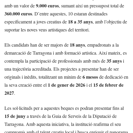
9.000 euros
amb un valor de
, sumant així un pressupost total de
360.000 euros
. D’entre aquestes, 10 estaran destinades
18 a 35 anys
específicament a joves creatius de
, amb l’objectiu de
suportar les noves veus artístiques del territori.
18 anys
Els candidats han de ser majors de
, empadronats a la
demarcació de Tarragona i amb formació artística. Així mateix, es
35 anys
contempla la participació de professionals amb més de
i
una trajectòria acreditada. Els projectes a presentar han de ser
6 mesos
originals i inèdits, totalitzant un mínim de
de dedicació en
1 de gener de 2026
15 de febrer de
la seva creació entre el
i el
2027
.
Les sol·licituds per a aquestes beques es podran presentar fins al
15 de juny
a través de la Guia de Serveis de la Diputació de
Tarragona. Amb aquesta iniciativa, la institució reafirma el seu
compromís amb el talent creatiu local i busca enriquir el panorama