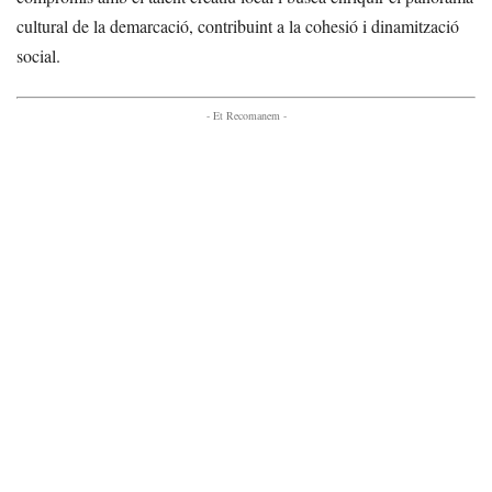
cultural de la demarcació, contribuint a la cohesió i dinamització
social.
- Et Recomanem -