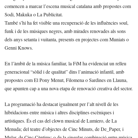
comencen a marcar l’escena musical catalana amb propostes com
Sodi, Makuka o La Publicitat.
També s’hi ha fet visible una recuperació de les influències soul,
funk i de les músiques negres, amb mirades renovades als sons
dels anys setanta i vuitanta, presents en projectes com Muniats o
Genni Knows.
En l’àmbit de la música familiar, la FiM ha evidenciat un relleu
generacional “sòlid i de qualitat” dins l’animació infantil, amb
propostes com El Pony Menut, Filomena o Sardines en Llauna,
que apunten cap a una nova etapa de renovació creativa del sector.
La programació ha destacat igualment per l’alt nivell de les
hibridacions entre música i altres disciplines escèniques i
artístiques. És el cas del clown musical de Lumiero, de La
Menuda; del teatre d’objectes de Cinc Minuts, de De_Paper, i
Mular, de Cinc Cèntims; o de la singular combinació entre música