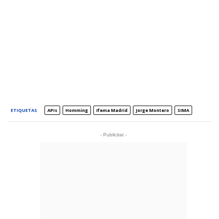
ETIQUETAS
APIs
Homming
Ifema Madrid
Jorge Montero
SIMA
- Publicitat -