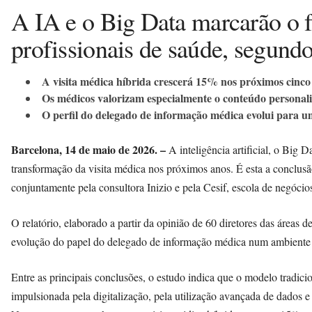
A IA e o Big Data marcarão o f
profissionais de saúde, segund
A visita médica híbrida crescerá 15% nos próximos cinco
Os médicos valorizam especialmente o conteúdo personali
O perfil do delegado de informação médica evolui para um 
Barcelona, 14 de maio de 2026. –
A inteligência artificial, o Big D
transformação da visita médica nos próximos anos. É esta a conclus
conjuntamente pela consultora Inizio e pela Cesif, escola de negócios 
O relatório, elaborado a partir da opinião de 60 diretores das áreas
evolução do papel do delegado de informação médica num ambiente c
Entre as principais conclusões, o estudo indica que o modelo tradicio
impulsionada pela digitalização, pela utilização avançada de dados 