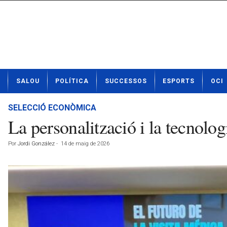
N
SALOU
POLÍTICA
SUCCESSOS
ESPORTS
OCI
o
t
í
SELECCIÓ ECONÒMICA
c
La personalització i la tecnolog
i
e
Por
Jordi González
-
14 de maig de 2026
s
d
e
S
a
l
o
u