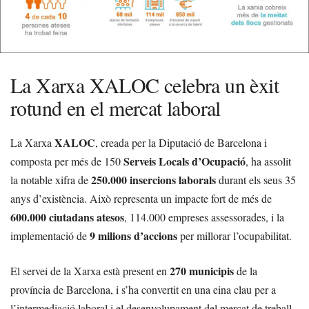
La Xarxa XALOC celebra un èxit
rotund en el mercat laboral
XALOC
La Xarxa
, creada per la Diputació de Barcelona i
Serveis Locals d’Ocupació
composta per més de 150
, ha assolit
250.000 insercions laborals
la notable xifra de
durant els seus 35
anys d’existència. Això representa un impacte fort de més de
600.000 ciutadans atesos
, 114.000 empreses assessorades, i la
9 milions d’accions
implementació de
per millorar l’ocupabilitat.
270 municipis
El servei de la Xarxa està present en
de la
província de Barcelona, i s’ha convertit en una eina clau per a
l’intermediació laboral i el desenvolupament del mercat de treball.