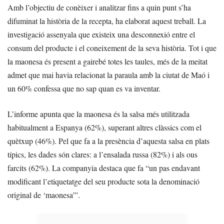
Amb l’objectiu de conèixer i analitzar fins a quin punt s’ha
difuminat la història de la recepta, ha elaborat aquest treball. La
investigació assenyala que existeix una desconnexió entre el
consum del producte i el coneixement de la seva història. Tot i que
la maonesa és present a gairebé totes les taules, més de la meitat
admet que mai havia relacionat la paraula amb la ciutat de Maó i
un 60% confessa que no sap quan es va inventar.
L’informe apunta que la maonesa és la salsa més utilitzada
habitualment a Espanya (62%), superant altres clàssics com el
quètxup (46%). Pel que fa a la presència d’aquesta salsa en plats
típics, les dades són clares: a l’ensalada russa (82%) i als ous
farcits (62%). La companyia destaca que fa “un pas endavant
modificant l’etiquetatge del seu producte sota la denominació
original de ‘maonesa'”.