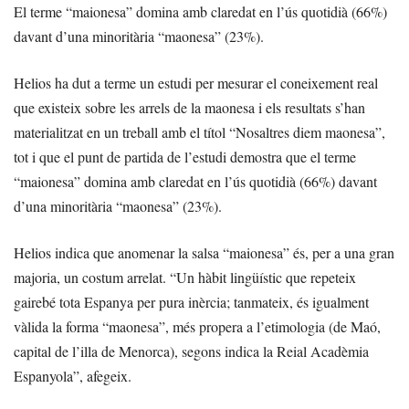
El terme “maionesa” domina amb claredat en l’ús quotidià (66%)
davant d’una minoritària “maonesa” (23%).
Helios ha dut a terme un estudi per mesurar el coneixement real
que existeix sobre les arrels de la maonesa i els resultats s’han
materialitzat en un treball amb el títol “Nosaltres diem maonesa”,
tot i que el punt de partida de l’estudi demostra que el terme
“maionesa” domina amb claredat en l’ús quotidià (66%) davant
d’una minoritària “maonesa” (23%).
Helios indica que anomenar la salsa “maionesa” és, per a una gran
majoria, un costum arrelat. “Un hàbit lingüístic que repeteix
gairebé tota Espanya per pura inèrcia; tanmateix, és igualment
vàlida la forma “maonesa”, més propera a l’etimologia (de Maó,
capital de l’illa de Menorca), segons indica la Reial Acadèmia
Espanyola”, afegeix.