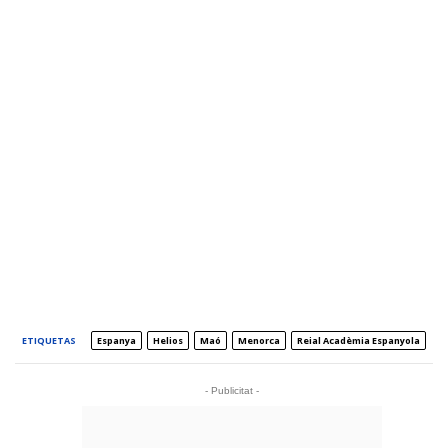
ETIQUETAS
Espanya
Helios
Maó
Menorca
Reial Acadèmia Espanyola
- Publicitat -