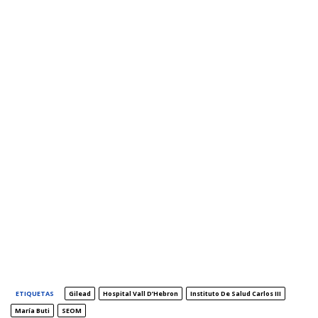
ETIQUETAS
Gilead
Hospital Vall D’Hebron
Instituto De Salud Carlos III
María Buti
SEOM