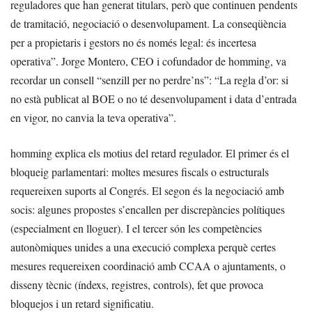
reguladores que han generat titulars, però que continuen pendents
de tramitació, negociació o desenvolupament. La conseqüència
per a propietaris i gestors no és només legal: és incertesa
operativa”. Jorge Montero, CEO i cofundador de homming, va
recordar un consell “senzill per no perdre’ns”: “La regla d’or: si
no està publicat al BOE o no té desenvolupament i data d’entrada
en vigor, no canvia la teva operativa”.
homming explica els motius del retard regulador. El primer és el
bloqueig parlamentari: moltes mesures fiscals o estructurals
requereixen suports al Congrés. El segon és la negociació amb
socis: algunes propostes s’encallen per discrepàncies polítiques
(especialment en lloguer). I el tercer són les competències
autonòmiques unides a una execució complexa perquè certes
mesures requereixen coordinació amb CCAA o ajuntaments, o
disseny tècnic (índexs, registres, controls), fet que provoca
bloquejos i un retard significatiu.