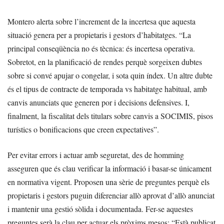
Montero alerta sobre l’increment de la incertesa que aquesta
situació genera per a propietaris i gestors d’habitatges. “La
principal conseqüència no és tècnica: és incertesa operativa.
Sobretot, en la planificació de rendes perquè sorgeixen dubtes
sobre si convé apujar o congelar, i sota quin índex. Un altre dubte
és el tipus de contracte de temporada vs habitatge habitual, amb
canvis anunciats que generen por i decisions defensives. I,
finalment, la fiscalitat dels titulars sobre canvis a SOCIMIS, pisos
turístics o bonificacions que creen expectatives”.
Per evitar errors i actuar amb seguretat, des de homming
asseguren que és clau verificar la informació i basar-se únicament
en normativa vigent. Proposen una sèrie de preguntes perquè els
propietaris i gestors puguin diferenciar allò aprovat d’allò anunciat
i mantenir una gestió sòlida i documentada. Fer-se aquestes
preguntes serà la clau per actuar els pròxims mesos: “Està publicat