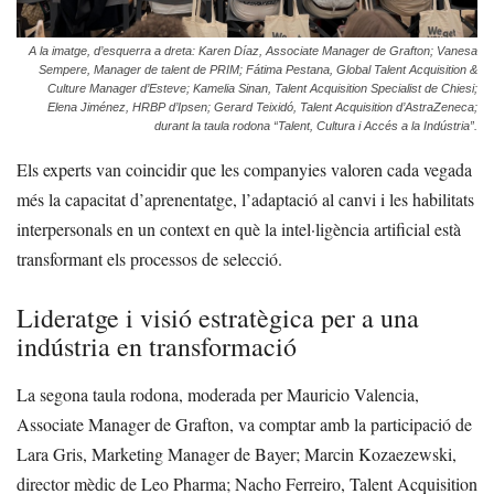
A la imatge, d’esquerra a dreta: Karen Díaz, Associate Manager de Grafton; Vanesa
Sempere, Manager de talent de PRIM; Fátima Pestana, Global Talent Acquisition &
Culture Manager d’Esteve; Kamelia Sinan, Talent Acquisition Specialist de Chiesi;
Elena Jiménez, HRBP d’Ipsen; Gerard Teixidó, Talent Acquisition d’AstraZeneca;
durant la taula rodona “Talent, Cultura i Accés a la Indústria”.
Els experts van coincidir que les companyies valoren cada vegada
més la capacitat d’aprenentatge, l’adaptació al canvi i les habilitats
interpersonals en un context en què la intel·ligència artificial està
transformant els processos de selecció.
Lideratge i visió estratègica per a una
indústria en transformació
La segona taula rodona, moderada per Mauricio Valencia,
Associate Manager de Grafton, va comptar amb la participació de
Lara Gris, Marketing Manager de Bayer; Marcin Kozaezewski,
director mèdic de Leo Pharma; Nacho Ferreiro, Talent Acquisition