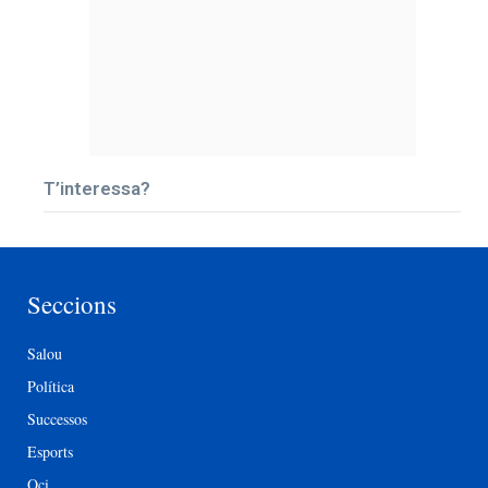
T’interessa?
Seccions
Salou
Política
Successos
Esports
Oci