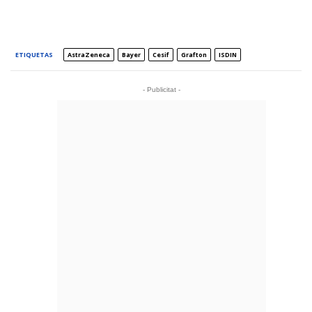
ETIQUETAS
AstraZeneca
Bayer
Cesif
Grafton
ISDIN
- Publicitat -