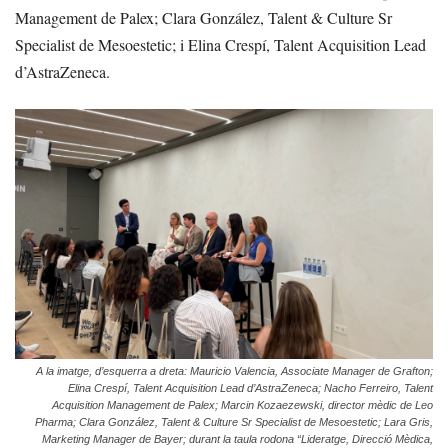
Management de Palex; Clara González, Talent & Culture Sr
Specialist de Mesoestetic; i Elina Crespí, Talent Acquisition Lead
d’AstraZeneca.
A la imatge, d’esquerra a dreta: Mauricio Valencia, Associate Manager de Grafton;
Elina Crespí, Talent Acquisition Lead d’AstraZeneca; Nacho Ferreiro, Talent
Acquisition Management de Palex; Marcin Kozaezewski, director mèdic de Leo
Pharma; Clara González, Talent & Culture Sr Specialist de Mesoestetic; Lara Gris,
Marketing Manager de Bayer; durant la taula rodona “Lideratge, Direcció Mèdica,