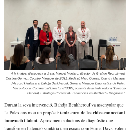
A la imatge, d’esquerra a dreta: Manuel Montero, director de Grafton Recruitment;
Cristina Gómez, Country Manager de ZOLL Medical; Marc Comas, Country Manager
d’Accord Healthcare; Bahdja Benkherouf, General Manager Diagnostics de Palex;
Mirco Rocca, Commercial Director d’ISDIN; ponents de la taula rodona “Direcció
General, Estratègia Comercial i Tendències en MedTech i Diagnòstic”.
Durant la seva intervenció, Bahdja Benkherouf va assenyalar que
tenir cura de les vides connectant
“a Palex ens mou un propòsit:
innovació i talent
. Aproximem solucions de diagnòstic que
transformen l’atenció sanitària i, en espais com Farma Days, volem