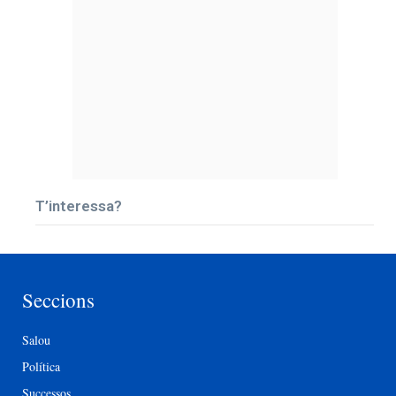
T’interessa?
Seccions
Salou
Política
Successos