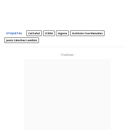
ETIQUETAS
CatSalut
ICGEA
Ingesa
Instituto Coordenadas
Jesús Sánchez Lambás
- Publicitat -