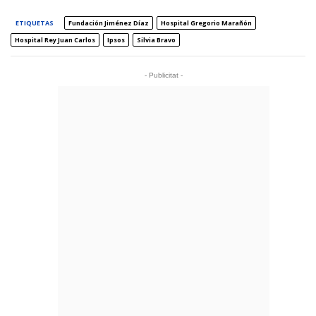
ETIQUETAS
Fundación Jiménez Díaz
Hospital Gregorio Marañón
Hospital Rey Juan Carlos
Ipsos
Silvia Bravo
- Publicitat -