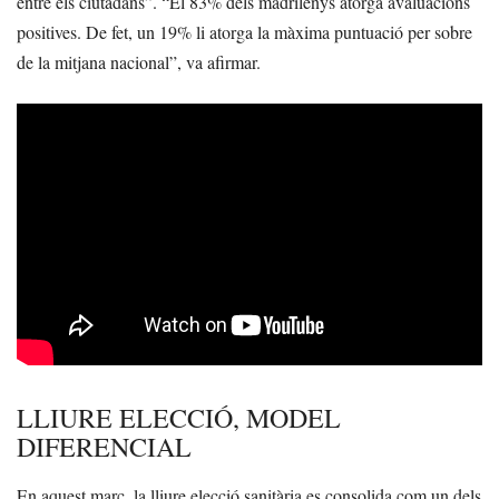
entre els ciutadans”. “El 83% dels madrilenys atorga avaluacions
positives. De fet, un 19% li atorga la màxima puntuació per sobre
de la mitjana nacional”, va afirmar.
LLIURE ELECCIÓ, MODEL
DIFERENCIAL
En aquest marc, la lliure elecció sanitària es consolida com un dels