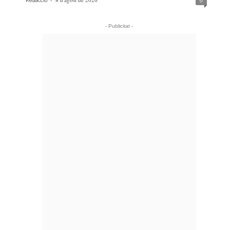
0
Redacció
- Publicitat -