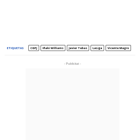
ETIQUETAS
CGPJ
Iñaki Williams
Javier Tebas
LaLiga
Vicente Magro
- Publicitat -