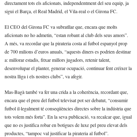
directament tots els aficionats, independentment del seu equip, ja
sigui el Barça, el Real Madrid, el Vila-real o el Girona FC.
El CEO del Girona FC va subratllar que, encara que molts
aficionats no ho admetin, “estan robant al club dels seus amors”.
A més, va recordar que la pirateria costa al futbol espanyol prop
de 700 milions d’euros anuals, “aquests diners es podrien destinar
a: millorar estadis, fitxar millors jugadors, retenir talent,
desenvolupar el planter, generar ocupació, continuar fent créixer la
nostra lliga i els nostres clubs”, va afegir.
Mas-Bagà també va fer una crida a la coherència, recordant que,
encara que el preu del futbol televisat pot ser debatut, “consumir
futbol il·legalment té conseqüències directes sobre la indústria que
tots volem més forta”. En la seva publicació, va recalcar que, igual
que no es justifica robar en botigues de luxe pel preu elevat dels
productes, “tampoc val justificar la pirateria al futbol”.