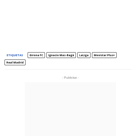
ETIQUETAS
Girona FC
Ignacio Mas-Bagà
LaLiga
Movistar Plus+
Real Madrid
- Publicitat -