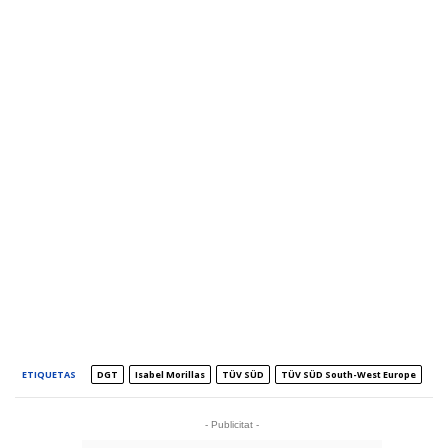
ETIQUETAS
DGT
Isabel Morillas
TÜV SÜD
TÜV SÜD South-West Europe
- Publicitat -