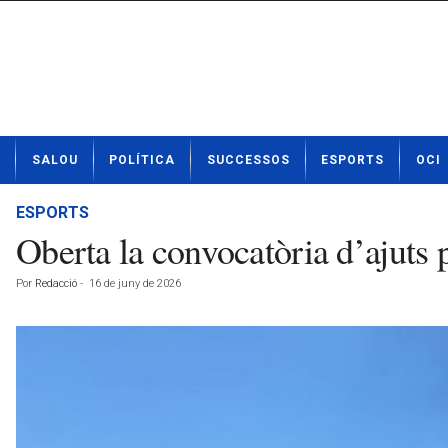
N
SALOU
POLÍTICA
SUCCESSOS
ESPORTS
OCI
o
t
í
ESPORTS
c
Oberta la convocatòria d’ajuts
i
e
Por
Redacció
-
16 de juny de 2026
s
d
e
S
a
l
o
u