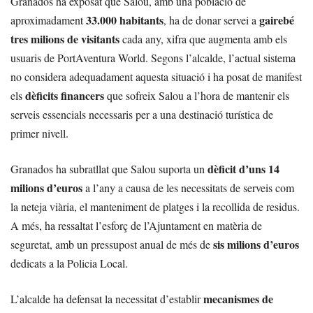
Granados ha exposat que Salou, amb una població de
33.000 habitants
gairebé
aproximadament
, ha de donar servei a
tres milions de visitants
cada any, xifra que augmenta amb els
usuaris de PortAventura World. Segons l’alcalde, l’actual sistema
no considera adequadament aquesta situació i ha posat de manifest
dèficits financers
els
que sofreix Salou a l’hora de mantenir els
serveis essencials necessaris per a una destinació turística de
primer nivell.
dèficit d’uns 14
Granados ha subratllat que Salou suporta un
milions d’euros
a l’any a causa de les necessitats de serveis com
la neteja viària, el manteniment de platges i la recollida de residus.
A més, ha ressaltat l’esforç de l’Ajuntament en matèria de
sis milions d’euros
seguretat, amb un pressupost anual de més de
dedicats a la Policia Local.
mecanismes de
L’alcalde ha defensat la necessitat d’establir