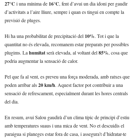
27°C
16°C
i una mínima de
, fent d’avui un dia idoni per gaudir
d’activitats a l’aire lliure, sempre i quan es tingui en compte la
previsió de pluges.
10%
Hi ha una probabilitat de precipitació del
. Tot i que la
quantitat no és elevada, recomanem estar preparats per possibles
humitat
85%
plugims. La
serà elevada, al voltant del
, cosa que
podria augmentar la sensació de calor.
Pel que fa al vent, es preveu una força moderada, amb ratxes que
20 km/h
poden arribar als
. Aquest factor pot contribuir a una
sensació de refrescament, especialment durant les hores centrals
del dia.
En resum, avui Salou gaudirà d’un clima típic de principi d’estiu
amb temperatures suaus i una mica de vent. No et descuidis el
paraigua si planeges estar fora de casa, i assegura’t d’hidratar-te