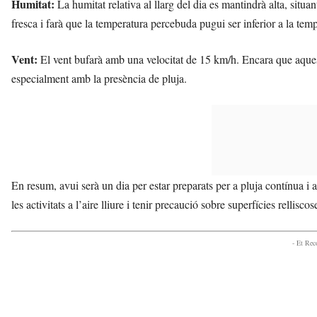
Humitat:
La humitat relativa al llarg del dia es mantindrà alta, situ
fresca i farà que la temperatura percebuda pugui ser inferior a la temp
Vent:
El vent bufarà amb una velocitat de 15 km/h. Encara que aquest 
especialment amb la presència de pluja.
En resum, avui serà un dia per estar preparats per a pluja contínua 
les activitats a l’aire lliure i tenir precaució sobre superfícies relliscos
- Et Re