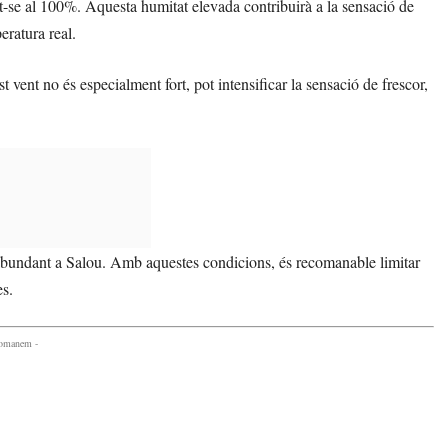
ant-se al 100%. Aquesta humitat elevada contribuirà a la sensació de
eratura real.
vent no és especialment fort, pot intensificar la sensació de frescor,
i abundant a Salou. Amb aquestes condicions, és recomanable limitar
es.
comanem -