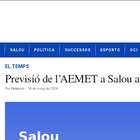
N
SALOU
POLÍTICA
SUCCESSOS
ESPORTS
OCI
o
t
í
EL TEMPS
c
Previsió de l’AEMET a Salou a
i
e
Por
Redacció
-
18 de maig de 2026
s
d
e
S
a
l
o
u