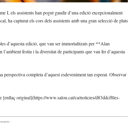
ume I, els assistents han pogut gaudir d’una edició excepcionalment
al, ha capturat els cors dels assistents amb una gran selecció de plats
es d’aquesta edició, que van ser immortalitzats per **Alan
l’ambient festiu i la diversitat de participants que van fer d’aquesta
 una perspectiva completa d’aquest esdeveniment tan esperat. Observar
tre [enllaç original](https://www.salou.cat/ca/noticies/d83ddcf8les-
comanem -