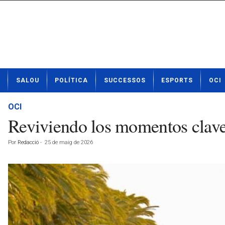
N
SALOU
POLÍTICA
SUCCESSOS
ESPORTS
OCI
o
t
í
OCI
c
Reviviendo los momentos clave
i
e
Por
Redacció
-
25 de maig de 2026
s
d
e
S
a
l
o
u