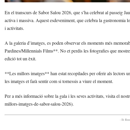
En el transcurs de Sabor Salou 2026, que s’ha celebrat al passeig Ja
activa i massiva. Aquest esdeveniment, que celebra la gastronomia loc
i activitats.
A la galeria d’imatges, es poden observar els moments més memorabl
Pardines/Millennials Films**. No et perdis les fotografies que mostren 
edició tot un èxit.
**Les millors imatges** han estat recopilades per oferir als lectors
les imatges et farà sentir com si tornessis a viure el moment.
Per a més informació sobre la gala i les seves activitats, visita el nos
millors-imatges-de-sabor-salou-2026).
- Et Re