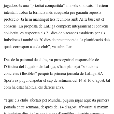
jugadors és una “prioritat compartida” amb els sindicats. “I estem
intentant trobar la fórmula més adequada per garantir aquesta
protecció. Ja hem mantingut tres reunions amb AFE buscant el
consens. La proposta de LaLiga compleix íntegrament el conveni
col·lectiu, es respecten els 21 dies de vacances establerts per als
futbolistes i també els 20 dies de pretemporada, la planificació dels
quals correspon a cada club”, va subratllar.
Des de la patronal de clubs, va prosseguir el responsable de
l’Oficina del Jugador de LaLiga, s’han plantejat “solucions
concretes i flexibles” perquè la primera jornada de LaLiga EA
Sports es pugui disputar el cap de setmana del 14 al 16 d’agost, tal
com ha estat habitual els darrers anys.
“I que els clubs afectats pel Mundial puguin jugar aquesta primera
jornada entre setmana, després del 14 d’agost, afavorint al màxim
la logística dins de les condicions d’equilibri i justícia esportiva