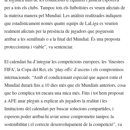
per a tots els clubs. Tampoc tots els futbolistes es veuen afectats de
la mateixa manera pel Mundial. Les anàlisis realitzades indiquen
que estadísticament només quatre equips de LaLiga es veurien
realment afectats per la presència de jugadors que poguessin
arribar a les semifinals o a la final del Mundial. És una proposta
proteccionista i viable”, va sentenciar.
El calendari ha d’integrar les competicions europees, les ‘finestres
FIFA’, la Copa del Rei, els ‘play-offs’ d’ascens i els compromisos
internacionals. “Amb el condicionant especial que aquest estiu el
Mundial durarà fins a 10 dies més que els Mundials anteriors, cosa
que ho complica tot encara una mica més. Fins i tot hem proposat
a AFE anar plegats a explicar als jugadors la realitat i les
limitacions del calendari per buscar solucions compartides, i
esperem poder arribar-hi aviat sense comprometre tampoc la
sostenibilitat i el correcte desenvolupament de la competició”, va