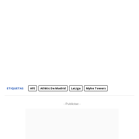
ETIQUETAS
AFE
Atlètic De Madrid
LaLiga
Myke Towers
- Publicitat -