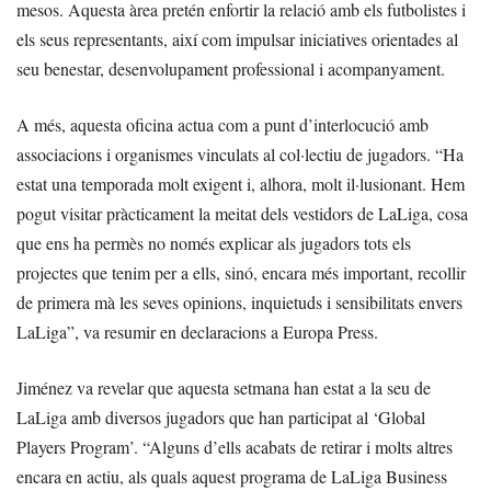
mesos. Aquesta àrea pretén enfortir la relació amb els futbolistes i
els seus representants, així com impulsar iniciatives orientades al
seu benestar, desenvolupament professional i acompanyament.
A més, aquesta oficina actua com a punt d’interlocució amb
associacions i organismes vinculats al col·lectiu de jugadors. “Ha
estat una temporada molt exigent i, alhora, molt il·lusionant. Hem
pogut visitar pràcticament la meitat dels vestidors de LaLiga, cosa
que ens ha permès no només explicar als jugadors tots els
projectes que tenim per a ells, sinó, encara més important, recollir
de primera mà les seves opinions, inquietuds i sensibilitats envers
LaLiga”, va resumir en declaracions a Europa Press.
Jiménez va revelar que aquesta setmana han estat a la seu de
LaLiga amb diversos jugadors que han participat al ‘Global
Players Program’. “Alguns d’ells acabats de retirar i molts altres
encara en actiu, als quals aquest programa de LaLiga Business