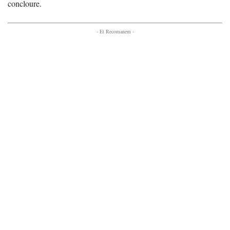
concloure.
- Et Recomanem -