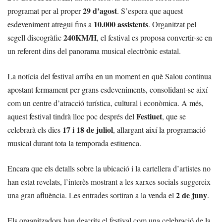
29 d’agost
programat per al proper
. S’espera que aquest
10.000 assistents
esdeveniment atregui fins a
. Organitzat pel
240KM/H
segell discogràfic
, el festival es proposa convertir-se en
un referent dins del panorama musical electrònic estatal.
La notícia del festival arriba en un moment en què Salou continua
apostant fermament per grans esdeveniments, consolidant-se així
com un centre d’atracció turística, cultural i econòmica. A més,
Festiuet
aquest festival tindrà lloc poc després del
, que se
17 i 18 de juliol
celebrarà els dies
, allargant així la programació
musical durant tota la temporada estiuenca.
Encara que els detalls sobre la ubicació i la cartellera d’artistes no
han estat revelats, l’interès mostrant a les xarxes socials suggereix
2 de juny
una gran afluència. Les entrades sortiran a la venda el
.
Els organitzadors han descrits el festival com una celebració de la