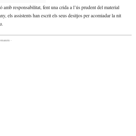
ó amb responsabilitat, fent una crida a l’ús prudent del material
y, els assistents han escrit els seus desitjos per acomiadar la nit
u.
comanem -