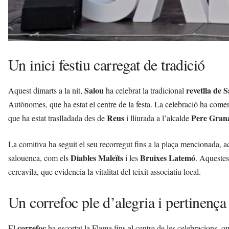
Un inici festiu carregat de tradició
Salou
revetlla de 
Aquest dimarts a la nit,
ha celebrat la tradicional
Autònomes, que ha estat el centre de la festa. La celebració ha come
Reus
Pere Gran
que ha estat traslladada des de
i lliurada a l’alcalde
La comitiva ha seguit el seu recorregut fins a la plaça mencionada, a
Diables Maleïts
Bruixes Latemó
salouenca, com els
i les
. Aquestes
cercavila, que evidencia la vitalitat del teixit associatiu local.
Un correfoc ple d’alegria i pertinença
correfoc
El
ha escortat la Flama fins al centre de les celebracions, o