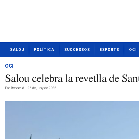
N
SALOU
POLÍTICA
SUCCESSOS
ESPORTS
OCI
o
t
í
OCI
c
Salou celebra la revetlla de Sa
i
e
Por
Redacció
-
23 de juny de 2026
s
d
e
S
a
l
o
u