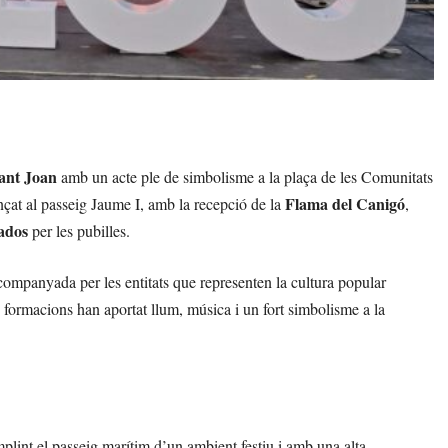
Sant Joan
amb un acte ple de simbolisme a la plaça de les Comunitats
Flama del Canigó
nçat al passeig Jaume I, amb la recepció de la
,
ados
per les pubilles.
companyada per les entitats que representen la cultura popular
 formacions han aportat llum, música i un fort simbolisme a la
mplint el passeig marítim d’un ambient festiu i amb una alta