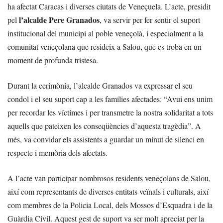
ha afectat Caracas i diverses ciutats de Veneçuela. L’acte, presidit
l’alcalde Pere Granados
pel
, va servir per fer sentir el suport
institucional del municipi al poble veneçolà, i especialment a la
comunitat veneçolana que resideix a Salou, que es troba en un
moment de profunda tristesa.
Durant la cerimònia, l’alcalde Granados va expressar el seu
condol i el seu suport cap a les famílies afectades: “Avui ens unim
per recordar les víctimes i per transmetre la nostra solidaritat a tots
aquells que pateixen les conseqüències d’aquesta tragèdia”. A
més, va convidar els assistents a guardar un minut de silenci en
respecte i memòria dels afectats.
A l’acte van participar nombrosos residents veneçolans de Salou,
així com representants de diverses entitats veïnals i culturals, així
com membres de la Policia Local, dels Mossos d’Esquadra i de la
Guàrdia Civil. Aquest gest de suport va ser molt apreciat per la