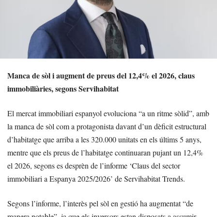
Manca de sòl i augment de preus del 12,4% el 2026, claus
immobiliàries, segons Servihabitat
El mercat immobiliari espanyol evoluciona “a un ritme sòlid”, amb
la manca de sòl com a protagonista davant d’un dèficit estructural
d’habitatge que arriba a les 320.000 unitats en els últims 5 anys,
mentre que els preus de l’habitatge continuaran pujant un 12,4%
el 2026, segons es desprèn de l’informe ‘Claus del sector
immobiliari a Espanya 2025/2026’ de Servihabitat Trends.
Segons l’informe, l’interès pel sòl en gestió ha augmentat “de
manera notable”, ja que els inversors estan disposats a assumir