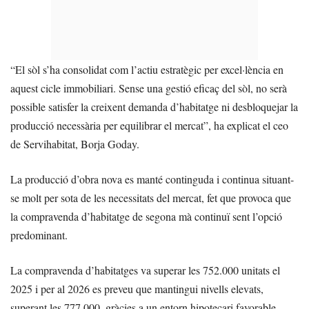
“El sòl s’ha consolidat com l’actiu estratègic per excel·lència en
aquest cicle immobiliari. Sense una gestió eficaç del sòl, no serà
possible satisfer la creixent demanda d’habitatge ni desbloquejar la
producció necessària per equilibrar el mercat”, ha explicat el ceo
de Servihabitat, Borja Goday.
La producció d’obra nova es manté continguda i continua situant-
se molt per sota de les necessitats del mercat, fet que provoca que
la compravenda d’habitatge de segona mà continuï sent l’opció
predominant.
La compravenda d’habitatges va superar les 752.000 unitats el
2025 i per al 2026 es preveu que mantingui nivells elevats,
superant les 777.000, gràcies a un entorn hipotecari favorable.