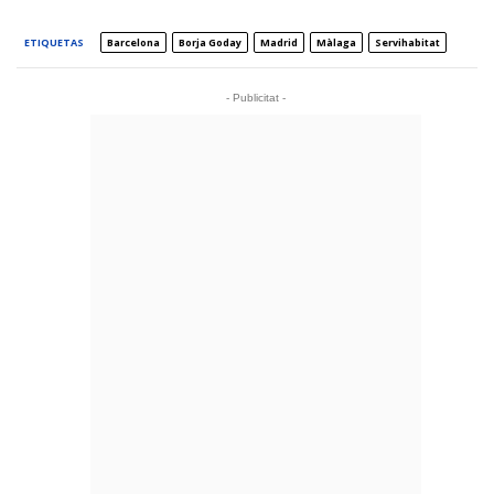
ETIQUETAS
Barcelona
Borja Goday
Madrid
Màlaga
Servihabitat
- Publicitat -