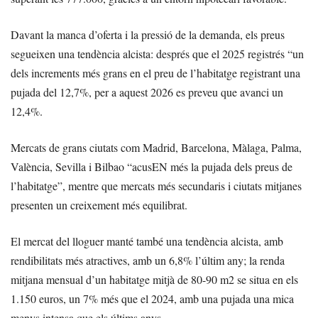
Davant la manca d’oferta i la pressió de la demanda, els preus
segueixen una tendència alcista: després que el 2025 registrés “un
dels increments més grans en el preu de l’habitatge registrant una
pujada del 12,7%, per a aquest 2026 es preveu que avanci un
12,4%.
Mercats de grans ciutats com Madrid, Barcelona, Màlaga, Palma,
València, Sevilla i Bilbao “acusEN més la pujada dels preus de
l’habitatge”, mentre que mercats més secundaris i ciutats mitjanes
presenten un creixement més equilibrat.
El mercat del lloguer manté també una tendència alcista, amb
rendibilitats més atractives, amb un 6,8% l’últim any; la renda
mitjana mensual d’un habitatge mitjà de 80-90 m2 se situa en els
1.150 euros, un 7% més que el 2024, amb una pujada una mica
menys intensa que els últims anys.