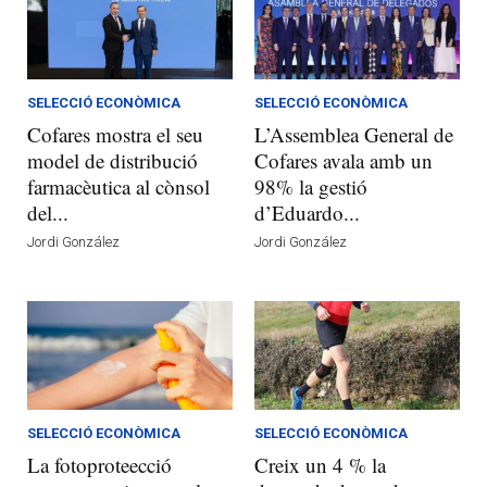
SELECCIÓ ECONÒMICA
SELECCIÓ ECONÒMICA
Cofares mostra el seu
L’Assemblea General de
model de distribució
Cofares avala amb un
farmacèutica al cònsol
98% la gestió
del...
d’Eduardo...
Jordi González
Jordi González
SELECCIÓ ECONÒMICA
SELECCIÓ ECONÒMICA
La fotoproteecció
Creix un 4 % la