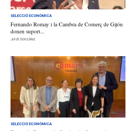
a
v
u
SELECCIÓ ECONÒMICA
i
Fernando Romay i la Cambra de Comerç de Gijón
donen suport...
Jordi González
SELECCIÓ ECONÒMICA