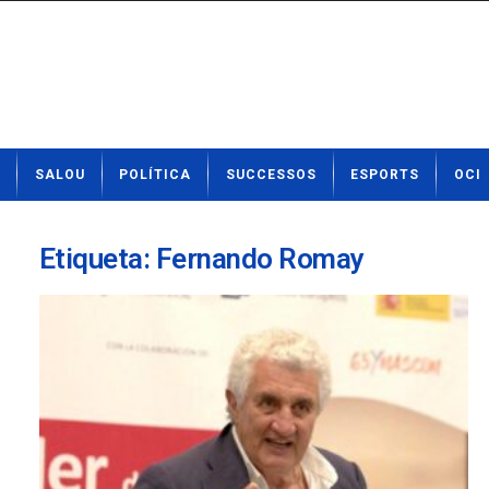
N
SALOU
POLÍTICA
SUCCESSOS
ESPORTS
OCI
o
t
í
c
Etiqueta: Fernando Romay
i
e
s
d
e
S
a
l
o
u