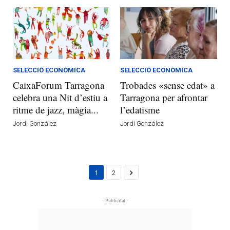
SELECCIÓ ECONÒMICA
SELECCIÓ ECONÒMICA
CaixaForum Tarragona
Trobades «sense edat» a
celebra una Nit d’estiu a
Tarragona per afrontar
ritme de jazz, màgia...
l’edatisme
Jordi González
Jordi González
1
2
- Publicitat -