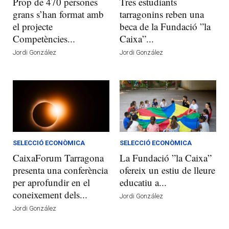
Prop de 470 persones
Tres estudiants
grans s’han format amb
tarragonins reben una
el projecte
beca de la Fundació ”la
Competències...
Caixa”...
Jordi González
Jordi González
SELECCIÓ ECONÒMICA
SELECCIÓ ECONÒMICA
CaixaForum Tarragona
La Fundació ”la Caixa”
presenta una conferència
ofereix un estiu de lleure
per aprofundir en el
educatiu a...
coneixement dels...
Jordi González
Jordi González