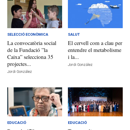
SELECCIÓ ECONÒMICA
SALUT
La convocatòria social
El cervell com a clau per
de la Fundació ”la
entendre el metabolisme
Caixa” selecciona 35
i la...
projectes...
Jordi González
Jordi González
EDUCACIÓ
EDUCACIÓ