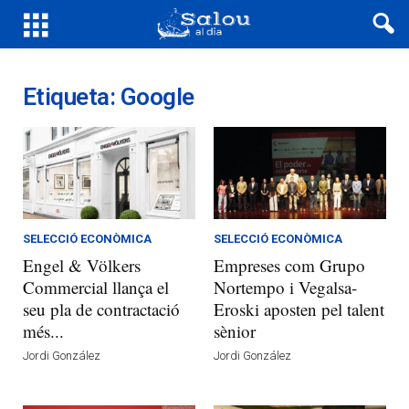
Etiqueta: Google
SELECCIÓ ECONÒMICA
SELECCIÓ ECONÒMICA
Engel & Völkers
Empreses com Grupo
Commercial llança el
Nortempo i Vegalsa-
seu pla de contractació
Eroski aposten pel talent
més...
sènior
Jordi González
Jordi González