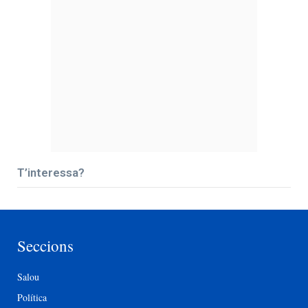
T’interessa?
Seccions
Salou
Política