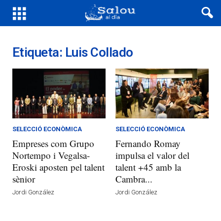
Etiqueta: Luis Collado
SELECCIÓ ECONÒMICA
SELECCIÓ ECONÒMICA
Empreses com Grupo
Fernando Romay
Nortempo i Vegalsa-
impulsa el valor del
Eroski aposten pel talent
talent +45 amb la
sènior
Cambra...
Jordi González
Jordi González