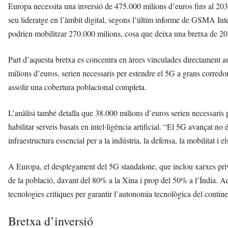
Europa necessita una inversió de 475.000 milions d’euros fins al 20
seu lideratge en l’àmbit digital, segons l’últim informe de GSMA In
podrien mobilitzar 270.000 milions, cosa que deixa una bretxa de 20
Part d’aquesta bretxa es concentra en àrees vinculades directament 
milions d’euros, serien necessaris per estendre el 5G a grans corredor
assolir una cobertura poblacional completa.
L’anàlisi també detalla que 38.000 milions d’euros serien necessaris p
habilitar serveis basats en intel·ligència artificial. “El 5G avançat n
infraestructura essencial per a la indústria, la defensa, la mobilitat i e
A Europa, el desplegament del 5G standalone, que inclou xarxes privad
de la població, davant del 80% a la Xina i prop del 50% a l’Índia. Aqu
tecnologies crítiques per garantir l’autonomia tecnològica del contine
Bretxa d’inversió