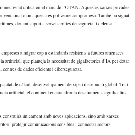
connectivitat crítica en el marc de l’OTAN. Aquestes xarxes privades
t convencional o on aquesta es pot veure compromesa. També ha signat
times, donant suport a serveis crítics de seguretat i defensa.
 empreses a migrar cap a estàndards resistents a futures amenaces
 artificial, que planteja la necessitat de gigafactories d’IA per dotar
 centres de dades eficients i ciberseguretat.
citat de càlcul, desenvolupament de xips i distribució global. Tot i
ncia artificial, el continent encara afronta desafiaments significatius
s construirà únicament amb noves aplicacions, sinó amb xarxes
rritori, protegir comunicacions sensibles i connectar sectors