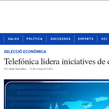
N
SALOU
POLÍTICA
SUCCESSOS
ESPORTS
OCI
o
t
í
SELECCIÓ ECONÒMICA
c
Telefónica lidera iniciatives de
i
e
Por
Jordi González
-
15 de maig de 2026
s
d
e
S
a
l
o
u