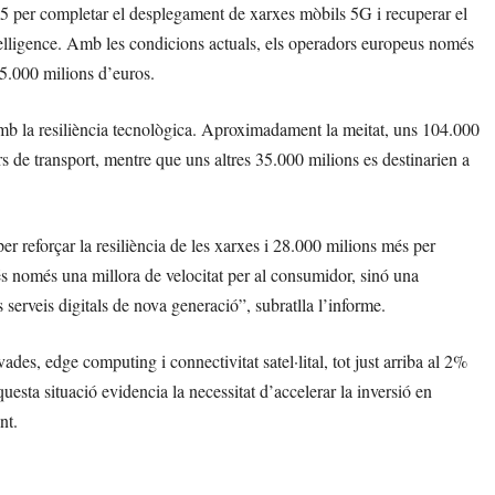
35 per completar el desplegament de xarxes mòbils 5G i recuperar el
telligence. Amb les condicions actuals, els operadors europeus només
5.000 milions d’euros.
amb la resiliència tecnològica. Aproximadament la meitat, uns 104.000
s de transport, mentre que uns altres 35.000 milions es destinarien a
er reforçar la resiliència de les xarxes i 28.000 milions més per
o és només una millora de velocitat per al consumidor, sinó una
ls serveis digitals de nova generació”, subratlla l’informe.
es, edge computing i connectivitat satel·lital, tot just arriba al 2%
esta situació evidencia la necessitat d’accelerar la inversió en
nt.