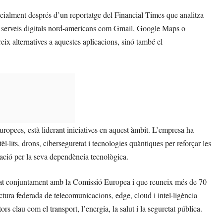
cialment després d’un reportatge del Financial Times que analitza
 a serveis digitals nord-americans com Gmail, Google Maps o
 alternatives a aquestes aplicacions, sinó també el
ropees, està liderant iniciatives en aquest àmbit. L’empresa ha
l·lits, drons, ciberseguretat i tecnologies quàntiques per reforçar les
ació per la seva dependència tecnològica.
sat conjuntament amb la Comissió Europea i que reuneix més de 70
ctura federada de telecomunicacions, edge, cloud i intel·ligència
s clau com el transport, l’energia, la salut i la seguretat pública.