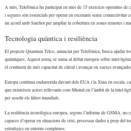
A més, Telefónica ha participat en més de 15 exercicis operatius de 
i segures són essencials per operar en escenaris sense connectivita
un acord amb Sateliot per ampliar la cobertura en zones remotes i marí
Tecnologia quàntica i resiliència
El projecte Quantum Telco, anunciat per Telefónica, busca ajudar les
quàntiques. Aquest avenç se suma al debat europeu sobre intel·ligència
el continent de més capacitat de càlcul i avançar en xarxes avançades,
Europa continua endarrerida davant dels EUA i la Xina en escala, capa
que existeixen actors rellevants com Mistral en l’àmbit de la intel·ligè
per assolir els líders mundials.
La resiliència tecnològica europea, segons l’informe de GSMA, no e
capaces d’operar en situacions de crisi, processar dades a prop del te
estratègics en entorns complexos.