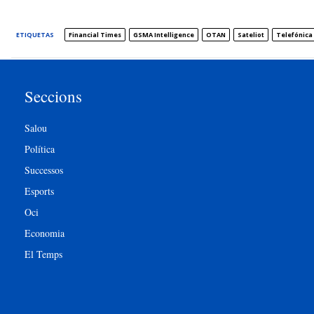
ETIQUETAS
Financial Times
GSMA Intelligence
OTAN
Sateliot
Telefónica
Seccions
Salou
Política
Successos
Esports
Oci
Economia
El Temps