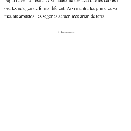
pugui haver” a l’estiu. Així mateix ha destacat que les cabres i
ovelles netegen de forma diferent. Així mentre les primeres van
més als arbustos, les segones actuen més arran de terra.
- Et Recomanem -