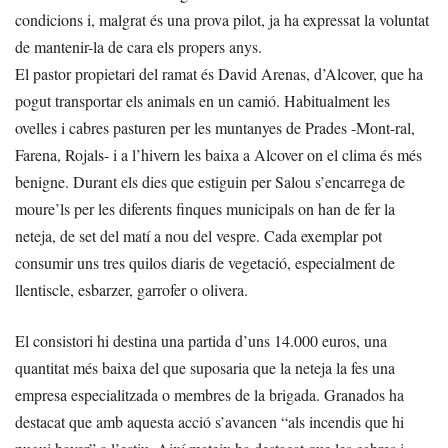
condicions i, malgrat és una prova pilot, ja ha expressat la voluntat
de mantenir-la de cara els propers anys.
El pastor propietari del ramat és David Arenas, d’Alcover, que ha
pogut transportar els animals en un camió. Habitualment les
ovelles i cabres pasturen per les muntanyes de Prades -Mont-ral,
Farena, Rojals- i a l’hivern les baixa a Alcover on el clima és més
benigne. Durant els dies que estiguin per Salou s’encarrega de
moure’ls per les diferents finques municipals on han de fer la
neteja, de set del matí a nou del vespre. Cada exemplar pot
consumir uns tres quilos diaris de vegetació, especialment de
llentiscle, esbarzer, garrofer o olivera.
El consistori hi destina una partida d’uns 14.000 euros, una
quantitat més baixa del que suposaria que la neteja la fes una
empresa especialitzada o membres de la brigada. Granados ha
destacat que amb aquesta acció s’avancen “als incendis que hi