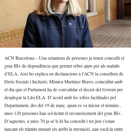
ACN Barcelona – Una setantena de persones ja tenen concedit el
grau III+ de dependència que permet rebre ajuts per als malalts
d’ELA. Així ho explica en declaracions a l’ACN la consellera de
Drets Socials i Inclusió, Mònica Martínez Bravo, coincidint amb
el dia que el Parlament ha de convalidar el decret del Govern per
desplegar la Llei ELA. D’acord amb les xifres facilitades pel
Departament, des del 19 de març -quan es va iniciar el termini-,
unes 120 persones han sol·licitat el reconeixement del grau III+.
D’aquestes, a unes 70 ja se’ls hi ha concedit i tot just s’estan
tancant els tràmits perquè els arribi la prestació, que oscil·la entre