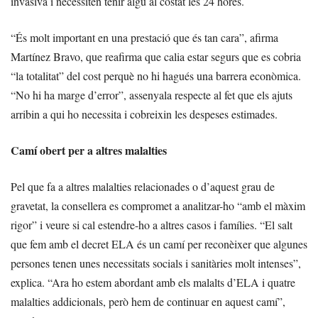
invasiva i necessiten tenir algú al costat les 24 hores.
“És molt important en una prestació que és tan cara”, afirma
Martínez Bravo, que reafirma que calia estar segurs que es cobria
“la totalitat” del cost perquè no hi hagués una barrera econòmica.
“No hi ha marge d’error”, assenyala respecte al fet que els ajuts
arribin a qui ho necessita i cobreixin les despeses estimades.
Camí obert per a altres malalties
Pel que fa a altres malalties relacionades o d’aquest grau de
gravetat, la consellera es compromet a analitzar-ho “amb el màxim
rigor” i veure si cal estendre-ho a altres casos i famílies. “El salt
que fem amb el decret ELA és un camí per reconèixer que algunes
persones tenen unes necessitats socials i sanitàries molt intenses”,
explica. “Ara ho estem abordant amb els malalts d’ELA i quatre
malalties addicionals, però hem de continuar en aquest camí”,