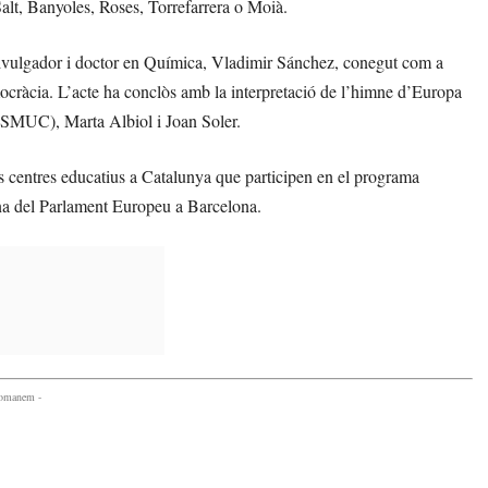
Salt, Banyoles, Roses, Torrefarrera o Moià.
el divulgador i doctor en Química, Vladimir Sánchez, conegut com a
cràcia. L’acte ha conclòs amb la interpretació de l’himne d’Europa
ESMUC), Marta Albiol i Joan Soler.
s centres educatius a Catalunya que participen en el programa
na del Parlament Europeu a Barcelona.
comanem -