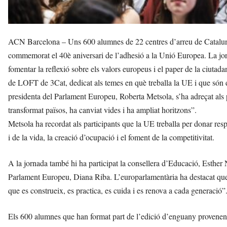
ACN Barcelona – Uns 600 alumnes de 22 centres d’arreu de Cataluny
commemorat el 40è aniversari de l’adhesió a la Unió Europea. La jor
fomentar la reflexió sobre els valors europeus i el paper de la ciutadan
de LOFT de 3Cat, dedicat als temes en què treballa la UE i que són d’
presidenta del Parlament Europeu, Roberta Metsola, s’ha adreçat als 
transformat països, ha canviat vides i ha ampliat horitzons”.
Metsola ha recordat als participants que la UE treballa per donar respo
i de la vida, la creació d’ocupació i el foment de la competitivitat.
A la jornada també hi ha participat la consellera d’Educació, Esther 
Parlament Europeu, Diana Riba. L’europarlamentària ha destacat que 
que es construeix, es practica, es cuida i es renova a cada generació”
Els 600 alumnes que han format part de l’edició d’enguany provenen