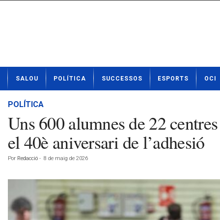
N
SALOU
POLÍTICA
SUCCESSOS
ESPORTS
OCI
o
t
í
POLÍTICA
c
Uns 600 alumnes de 22 centres
i
e
el 40è aniversari de l’adhesió
s
d
Por
Redacció
-
8 de maig de 2026
e
S
a
l
o
u